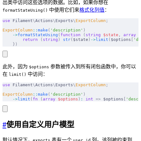
出类中访问这些选项的数据。比如，如果你想在
中使用它们来
格式化列值
：
formatStateUsing()
use
 Filament
\
Actions
\
Exports
\
ExportColumn
;
ExportColumn
::
make
(
'description'
)
    ->
formatStateUsing
(
function
 (
string
 $
state
,
 array
 $
        return
 (
string
)
 str
(
$state
)
->
limit
(
$options
[
'de
    })
此外，因为
参数被传入到所有闭包函数中，你可以
$options
在
中访问：
limit()
use
 Filament
\
Actions
\
Exports
\
ExportColumn
;
ExportColumn
::
make
(
'description'
)
    ->
limit
(
fn
 (
array
 $
options
)
:
 int
 =>
 $options
[
'descr
#
使用自定义用户模型
默认情况下，
表有一个
列。该列被约束到
exports
user_id