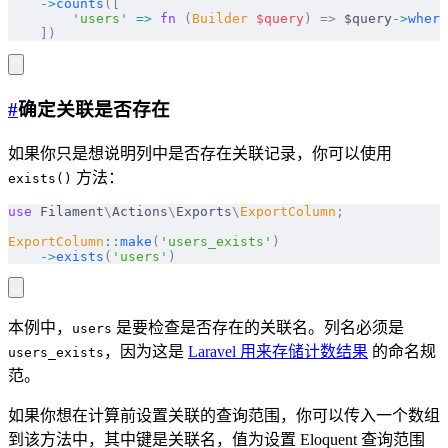
    ->
counts
([
        'users'
 =>
 fn
 (
Builder
 $
query
)
 =>
 $query
->
where
    ])
#
确定关联是否存在
如果你只是想说明列中是否存在关联记录，你可以使用
方法：
exists()
use
 Filament
\
Actions
\
Exports
\
ExportColumn
;
ExportColumn
::
make
(
'users_exists'
)
    ->
exists
(
'users'
)
本例中，
是要检查是否存在的关联名。列名必须是
users
，因为这是
Laravel 用来存储计数结果
的命名规
users_exists
范。
如果你想在计算前设置关联的查询范围，你可以传入一个数组
到该方法中，其中键是关联名，值为设置 Eloquent 查询范围