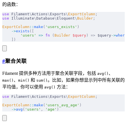
的函数：
use
 Filament
\
Actions
\
Exports
\
ExportColumn
;
use
 Illuminate
\
Database
\
Eloquent
\
Builder
;
ExportColumn
::
make
(
'users_exists'
)
    ->
exists
([
        'users'
 =>
 fn
 (
Builder
 $
query
)
 =>
 $query
->
where
    ])
#
聚合关联
Filament 提供多种方法用于聚合关联字段，包括
、
avg()
、
和
。比如，如果你想显示列中所有关联的
max()
min()
sum()
平均值，你可以使用
方法：
avg()
use
 Filament
\
Actions
\
Exports
\
ExportColumn
;
ExportColumn
::
make
(
'users_avg_age'
)
    ->
avg
(
'users'
,
 'age'
)