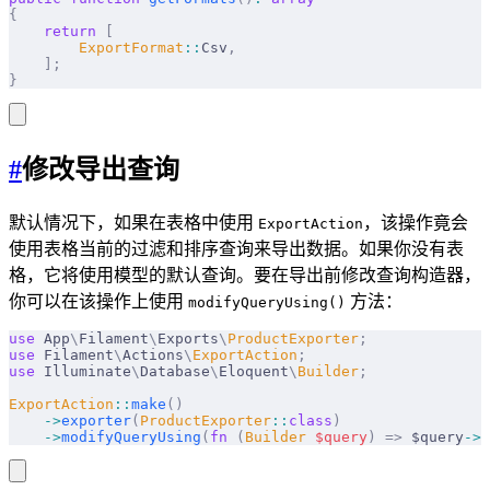
{
    return
 [
        ExportFormat
::
Csv
,
    ];
}
#
修改导出查询
默认情况下，如果在表格中使用
，该操作竟会
ExportAction
使用表格当前的过滤和排序查询来导出数据。如果你没有表
格，它将使用模型的默认查询。要在导出前修改查询构造器，
你可以在该操作上使用
方法：
modifyQueryUsing()
use
 App
\
Filament
\
Exports
\
ProductExporter
;
use
 Filament
\
Actions
\
ExportAction
;
use
 Illuminate
\
Database
\
Eloquent
\
Builder
;
ExportAction
::
make
()
    ->
exporter
(
ProductExporter
::
class
)
    ->
modifyQueryUsing
(
fn
 (
Builder
 $
query
)
 =>
 $query
->
w