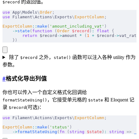
的返回值。
$record
use
 App
\
Models
\
Order
;
use
 Filament
\
Actions
\
Exports
\
ExportColumn
;
ExportColumn
::
make
(
'amount_including_vat'
)
    ->
state
(
function
 (
Order
 $
record
)
:
 float
 {
        return
 $record
->
amount 
*
 (
1
 +
 $record
->
vat_rate
    })
除了
之外，
函数可以注入各种 utility 作为
$record
state()
参数。
#
格式化导出列值
你也可以传入一个自定义格式化回调给
，它接受单元格的
和 Eloquent 记
formatStateUsing()
$state
录
(可选)：
$record
use
 Filament
\
Actions
\
Exports
\
ExportColumn
;
ExportColumn
::
make
(
'status'
)
    ->
formatStateUsing
(
fn
 (
string
 $
state
)
:
 string
 =>
 __