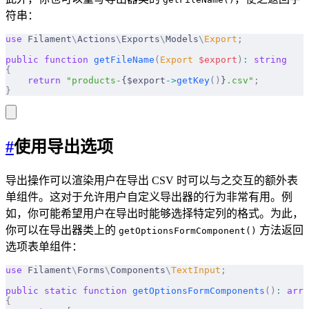
符串：
use
 Filament
\
Actions
\
Exports
\
Models
\
Export
;
public
 function
 getFileName
(
Export
 $
export
)
:
 string
{
    return
 "products-
{$export
->
getKey
()
}
.csv"
;
}
#
使用导出选项
导出操作可以渲染用户在导出 CSV 时可以与之交互的额外表
单组件。这对于允许用户自定义导出器的行为非常有用。例
如，你可能希望用户在导出时能够选择特定列的格式。为此，
你可以在导出器类上的
方法返回
getOptionsFormComponent()
选项表单组件：
use
 Filament
\
Forms
\
Components
\
TextInput
;
public
 static
 function
 getOptionsFormComponents
()
:
 arra
{