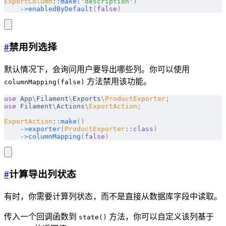
ExportColumn
::
make
(
'description'
)
    ->
enabledByDefault
(
false
)
#
禁用列选择
默认情况下，会询问用户要导出哪些列。你可以使用
方法禁用该功能。
columnMapping(false)
use
 App
\
Filament
\
Exports
\
ProductExporter
;
use
 Filament
\
Actions
\
ExportAction
;
ExportAction
::
make
()
    ->
exporter
(
ProductExporter
::
class
)
    ->
columnMapping
(
false
)
#
计算导出列状态
有时，你需要计算列状态，而不是直接从数据库字段中读取。
传入一个回调函数到
方法，你可以自定义该列基于
state()