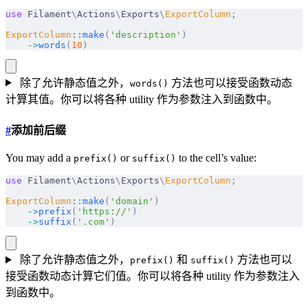
use
 Filament
\
Actions
\
Exports
\
ExportColumn
;
ExportColumn
::
make
(
'description'
)
    ->
words
(
10
)
除了允许静态值之外，
方法也可以接受函数动态
words()
计算其值。你可以将各种 utility 作为参数注入到函数中。
#
添加前后缀
You may add a
or
to the cell’s value:
prefix()
suffix()
use
 Filament
\
Actions
\
Exports
\
ExportColumn
;
ExportColumn
::
make
(
'domain'
)
    ->
prefix
(
'https://'
)
    ->
suffix
(
'.com'
)
除了允许静态值之外，
和
方法也可以
prefix()
suffix()
接受函数动态计算它们值。你可以将各种 utility 作为参数注入
到函数中。