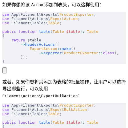
如果你想将该 Action 添加到表头，可以这样使用：
use
 App
\
Filament
\
Exports
\
ProductExporter
;
use
 Filament
\
Actions
\
ExportAction
;
use
 Filament
\
Tables
\
Table
;
public
 function
 table
(
Table
 $
table
)
:
 Table
{
    return
 $table
        ->
headerActions
([
            ExportAction
::
make
()
                ->
exporter
(
ProductExporter
::
class
),
        ]);
}
或者，如果你想将其添加为表格的批量操作，让用户可以选择
导出哪些行，可以使用
：
Filament\Actions\ExportBulkAction
use
 App
\
Filament
\
Exports
\
ProductExporter
;
use
 Filament
\
Actions
\
ExportBulkAction
;
use
 Filament
\
Tables
\
Table
;
public
 function
 table
(
Table
 $
table
)
:
 Table
{