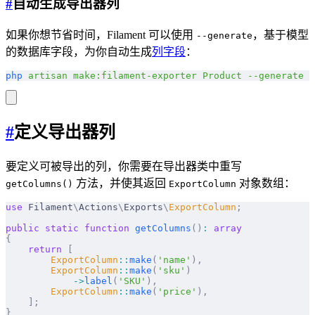
#
自动生成导出器列
如果你想节省时间，Filament 可以使用
，基于模型
--generate
的数据库字段，为你自动生成
列字段
：
php
 artisan
 make:filament-exporter
 Product
 --generate
#
定义导出器列
要定义可被导出的列，你需要在导出器类中重写
方法，并使其返回
对象数组：
getColumns()
ExportColumn
use
 Filament
\
Actions
\
Exports
\
ExportColumn
;
public
 static
 function
 getColumns
()
:
 array
{
    return
 [
        ExportColumn
::
make
(
'name'
),
        ExportColumn
::
make
(
'sku'
)
            ->
label
(
'SKU'
),
        ExportColumn
::
make
(
'price'
),
    ];
}