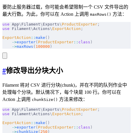
要防止服务器过载，你可能会希望限制一个 CSV 文件导出的
最大行数。为此，你可以在 Action 上调用
方法：
maxRows()
use
 App
\
Filament
\
Exports
\
ProductExporter
;
use
 Filament
\
Actions
\
ExportAction
;
ExportAction
::
make
()
    ->
exporter
(
ProductExporter
::
class
)
    ->
maxRows
(
100000
)
#
修改导出分块大小
Filament 将对 CSV 进行分块(chunk)，并在不同的队列作业中
处理每个分块。默认情况下，每个块是 100 行。你可以在
Action 上调用
方法来修改：
chunkSize()
use
 App
\
Filament
\
Exports
\
ProductExporter
;
use
 Filament
\
Actions
\
ExportAction
;
ExportAction
::
make
()
    ->
exporter
(
ProductExporter
::
class
)
    ->
chunkSize
(
250
)