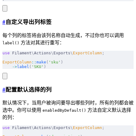
#
自定义导出列标签
每个列的标签将由该列名称自动生成，不过你也可以调用
方法对其进行重写：
label()
use
 Filament
\
Actions
\
Exports
\
ExportColumn
;
ExportColumn
::
make
(
'sku'
)
    ->
label
(
'SKU'
)
#
配置默认选择的列
默认情况下，当用户被询问要导出哪些列时，所有的列都会被
选中。你可以使用
方法自定义默认选择
enabledByDefault()
的列：
use
 Filament
\
Actions
\
Exports
\
ExportColumn
;