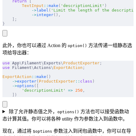
    return
 [
        TextInput
::
make
(
'descriptionLimit'
)
            ->
label
(
'Limit the length of the descriptio
            ->
integer
(),
    ];
}
此外，你也可以通过 Action 的
方法传递一组静态选
option()
项给导出器：
use
 App
\
Filament
\
Exports
\
ProductExporter
;
use
 Filament
\
Actions
\
ExportAction
;
ExportAction
::
make
()
    ->
exporter
(
ProductExporter
::
class
)
    ->
options
([
        'descriptionLimit'
 =>
 250
,
    ])
除了允许静态值之外，
方法也可以接受函数动
options()
态计算其值。你可以将各种 utility 作为参数注入到函数中。
现在，通过将
参数注入到闭包函数中，你可以在导
$options