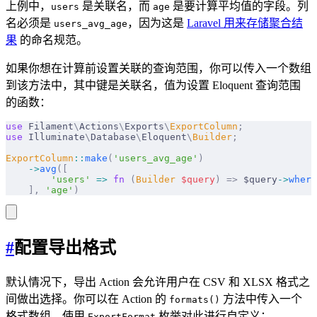
上例中，
是关联名，而
是要计算平均值的字段。列
users
age
名必须是
，因为这是
Laravel 用来存储聚合结
users_avg_age
果
的命名规范。
如果你想在计算前设置关联的查询范围，你可以传入一个数组
到该方法中，其中键是关联名，值为设置 Eloquent 查询范围
的函数：
use
 Filament
\
Actions
\
Exports
\
ExportColumn
;
use
 Illuminate
\
Database
\
Eloquent
\
Builder
;
ExportColumn
::
make
(
'users_avg_age'
)
    ->
avg
([
        'users'
 =>
 fn
 (
Builder
 $
query
)
 =>
 $query
->
where
    ],
 'age'
)
#
配置导出格式
默认情况下，导出 Action 会允许用户在 CSV 和 XLSX 格式之
间做出选择。你可以在 Action 的
方法中传入一个
formats()
格式数组，使用
枚举对此进行自定义：
ExportFormat