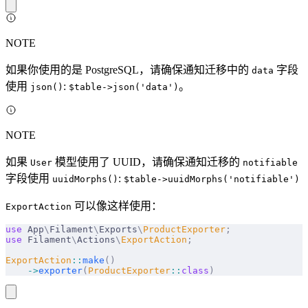
NOTE
如果你使用的是 PostgreSQL，请确保通知迁移中的
字段
data
使用
:
。
json()
$table->json('data')
NOTE
如果
模型使用了 UUID，请确保通知迁移的
User
notifiable
字段使用
:
uuidMorphs()
$table->uuidMorphs('notifiable')
可以像这样使用：
ExportAction
use
 App
\
Filament
\
Exports
\
ProductExporter
;
use
 Filament
\
Actions
\
ExportAction
;
ExportAction
::
make
()
    ->
exporter
(
ProductExporter
::
class
)