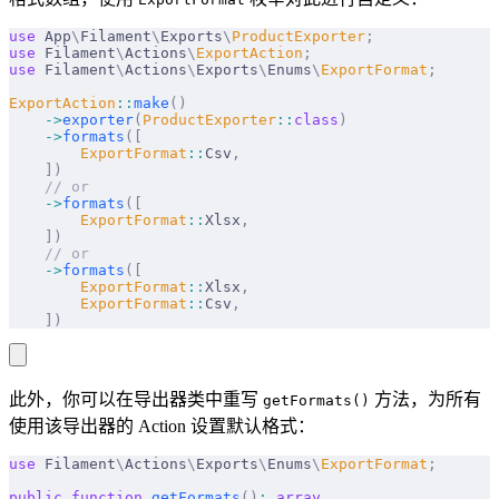
use
 App
\
Filament
\
Exports
\
ProductExporter
;
use
 Filament
\
Actions
\
ExportAction
;
use
 Filament
\
Actions
\
Exports
\
Enums
\
ExportFormat
;
ExportAction
::
make
()
    ->
exporter
(
ProductExporter
::
class
)
    ->
formats
([
        ExportFormat
::
Csv
,
    ])
    // or
    ->
formats
([
        ExportFormat
::
Xlsx
,
    ])
    // or
    ->
formats
([
        ExportFormat
::
Xlsx
,
        ExportFormat
::
Csv
,
    ])
此外，你可以在导出器类中重写
方法，为所有
getFormats()
使用该导出器的 Action 设置默认格式：
use
 Filament
\
Actions
\
Exports
\
Enums
\
ExportFormat
;
public
 function
 getFormats
()
:
 array