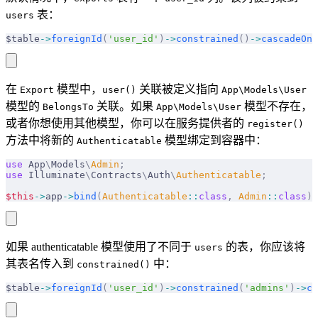
表：
users
$table
->
foreignId
(
'user_id'
)
->
constrained
()
->
cascadeOnD
在
模型中，
关联被定义指向
Export
user()
App\Models\User
模型的
关联。如果
模型不存在，
BelongsTo
App\Models\User
或者你想使用其他模型，你可以在服务提供者的
register()
方法中将新的
模型绑定到容器中：
Authenticatable
use
 App
\
Models
\
Admin
;
use
 Illuminate
\
Contracts
\
Auth
\
Authenticatable
;
$this
->
app
->
bind
(
Authenticatable
::
class
,
 Admin
::
class
);
如果 authenticatable 模型使用了不同于
的表，你应该将
users
其表名传入到
中：
constrained()
$table
->
foreignId
(
'user_id'
)
->
constrained
(
'admins'
)
->
ca