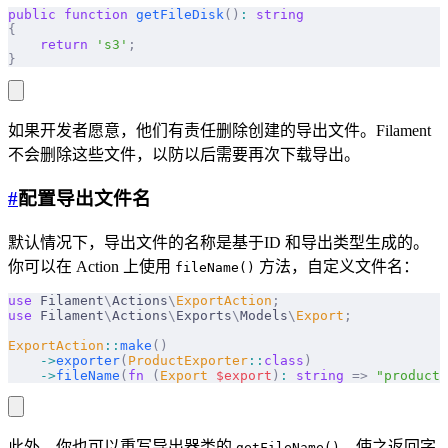
public
 function
 getFileDisk
()
:
 string
{
    return
 's3'
;
}
如果开发者愿意，他们有责任删除创建的导出文件。Filament
不会删除这些文件，以防以后需要再次下载导出。
#
配置导出文件名
默认情况下，导出文件的名称是基于ID 和导出类型生成的。
你可以在 Action 上使用
方法，自定义文件名：
fileName()
use
 Filament
\
Actions
\
ExportAction
;
use
 Filament
\
Actions
\
Exports
\
Models
\
Export
;
ExportAction
::
make
()
    ->
exporter
(
ProductExporter
::
class
)
    ->
fileName
(
fn
 (
Export
 $
export
)
:
 string
 =>
 "products
此外，你也可以重写导出器类的
，使之返回字
getFileName()