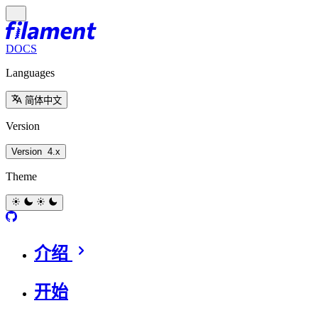
DOCS
Languages
简体中文
Version
Version
4.x
Theme
介绍
开始