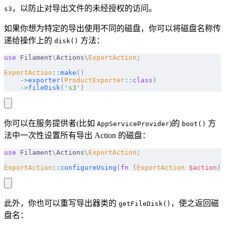
，以防止对导出文件的未经授权的访问。
s3
如果你想为特定的导出使用不同的磁盘，你可以将磁盘名称传
递给操作上的
方法：
disk()
use
 Filament
\
Actions
\
ExportAction
;
ExportAction
::
make
()
    ->
exporter
(
ProductExporter
::
class
)
    ->
fileDisk
(
's3'
)
你可以在服务提供者(比如
)的
方
AppServiceProvider
boot()
法中一次性设置所有导出 Action 的磁盘：
use
 Filament
\
Actions
\
ExportAction
;
ExportAction
::
configureUsing
(
fn
 (
ExportAction
 $
action
)
 
此外，你也可以重写导出器类的
，使之返回磁
getFileDisk()
盘名：