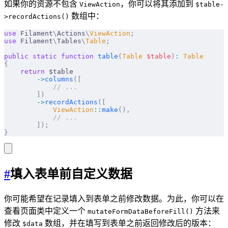
如果你的资源不包含
，你可以将其添加到
ViewAction
$table-
数组中：
>recordActions()
use
 Filament
\
Actions
\
ViewAction
;
use
 Filament
\
Tables
\
Table
;
public
 static
 function
 table
(
Table
 $
table
)
:
 Table
{
    return
 $table
        ->
columns
([
            // ...
        ])
        ->
recordActions
([
            ViewAction
::
make
(),
            // ...
        ]);
}
#
填入表单前自定义数据
你可能希望在记录填入到表单之前修改数据。为此，你可以在
查看页面类中定义一个
方法来
mutateFormDataBeforeFill()
修改
数组，并在填写到表单之前返回修改后的版本：
$data