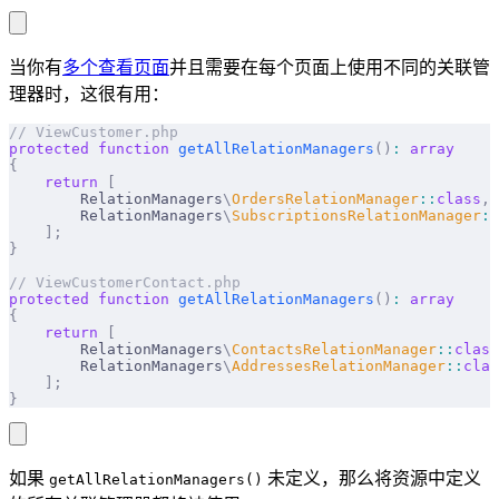
当你有
多个查看页面
并且需要在每个页面上使用不同的关联管
理器时，这很有用：
// ViewCustomer.php
protected
 function
 getAllRelationManagers
()
:
 array
{
    return
 [
        RelationManagers
\
OrdersRelationManager
::
class
,
        RelationManagers
\
SubscriptionsRelationManager
::
    ];
}
// ViewCustomerContact.php 
protected
 function
 getAllRelationManagers
()
:
 array
{
    return
 [
        RelationManagers
\
ContactsRelationManager
::
class
        RelationManagers
\
AddressesRelationManager
::
clas
    ];
}
如果
未定义，那么将资源中定义
getAllRelationManagers()