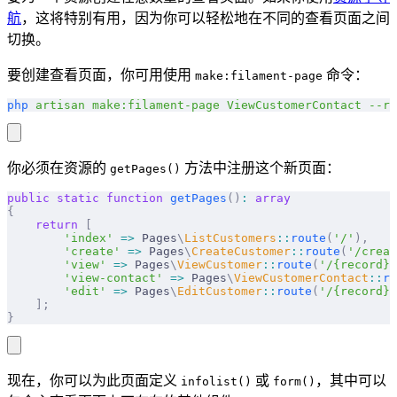
航
，这将特别有用，因为你可以轻松地在不同的查看页面之间
切换。
要创建查看页面，你可用使用
命令：
make:filament-page
php
 artisan
 make:filament-page
 ViewCustomerContact
 --re
你必须在资源的
方法中注册这个新页面：
getPages()
public
 static
 function
 getPages
()
:
 array
{
    return
 [
        'index'
 =>
 Pages
\
ListCustomers
::
route
(
'/'
),
        'create'
 =>
 Pages
\
CreateCustomer
::
route
(
'/creat
        'view'
 =>
 Pages
\
ViewCustomer
::
route
(
'/{record}'
        'view-contact'
 =>
 Pages
\
ViewCustomerContact
::
ro
        'edit'
 =>
 Pages
\
EditCustomer
::
route
(
'/{record}/
    ];
}
现在，你可以为此页面定义
或
，其中可以
infolist()
form()