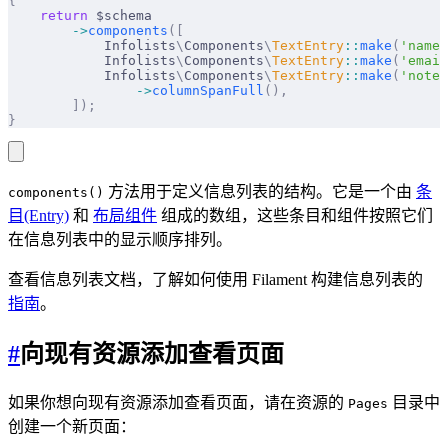
{
    return
 $schema
        ->
components
([
            Infolists
\
Components
\
TextEntry
::
make
(
'name'
            Infolists
\
Components
\
TextEntry
::
make
(
'email
            Infolists
\
Components
\
TextEntry
::
make
(
'notes
                ->
columnSpanFull
(),
        ]);
}
方法用于定义信息列表的结构。它是一个由
条
components()
目(Entry)
和
布局组件
组成的数组，这些条目和组件按照它们
在信息列表中的显示顺序排列。
查看信息列表文档，了解如何使用 Filament 构建信息列表的
指南
。
#
向现有资源添加查看页面
如果你想向现有资源添加查看页面，请在资源的
目录中
Pages
创建一个新页面：