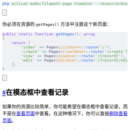
php
 artisan
 make:filament-page
 ViewUser
 --resource=User
你必须在资源的
方法中注册这个新页面：
getPages()
public
 static
 function
 getPages
()
:
 array
{
    return
 [
        'index'
 =>
 Pages
\
ListUsers
::
route
(
'/'
),
        'create'
 =>
 Pages
\
CreateUser
::
route
(
'/create'
),
        'view'
 =>
 Pages
\
ViewUser
::
route
(
'/{record}'
),
        'edit'
 =>
 Pages
\
EditUser
::
route
(
'/{record}/edit
    ];
}
#
在模态框中查看记录
如果你的资源比较简单，你可能希望在模态框中查看记录，而
不是在
查看页面
中查看。在这种情况下，你可以直接
删除查看
页面
。