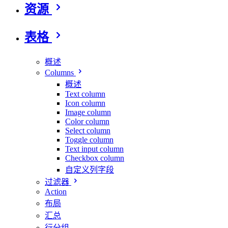
资源
表格
概述
Columns
概述
Text column
Icon column
Image column
Color column
Select column
Toggle column
Text input column
Checkbox column
自定义列字段
过滤器
Action
布局
汇总
行分组