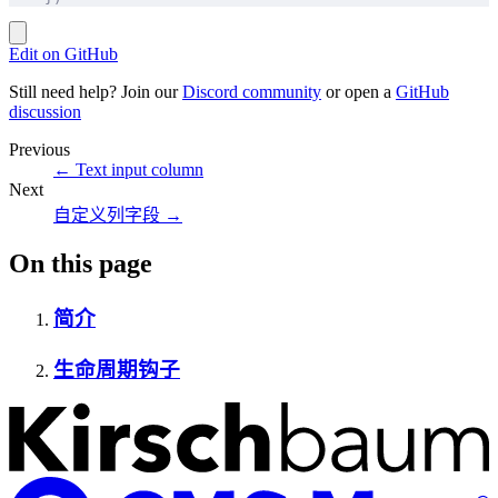
Edit on GitHub
Still need help? Join our
Discord community
or open a
GitHub
discussion
Previous
←
Text input column
Next
自定义列字段
→
On this page
简介
生命周期钩子