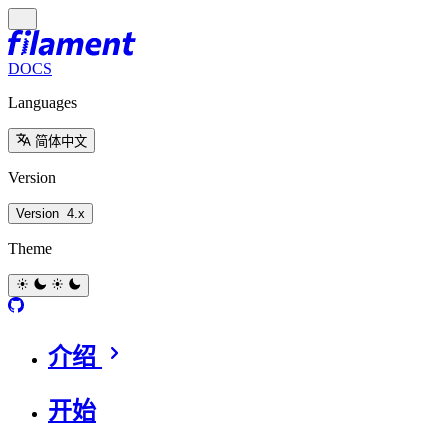
DOCS
Languages
简体中文
Version
Version
4.x
Theme
介绍
开始