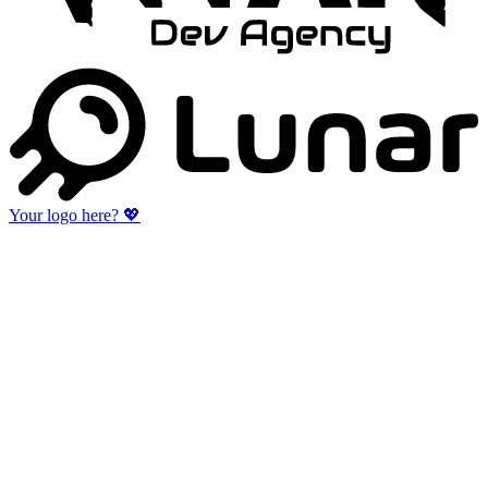
Your logo here?
💖