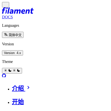
DOCS
Languages
简体中文
Version
Version
4.x
Theme
介绍
开始