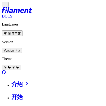
DOCS
Languages
简体中文
Version
Version
4.x
Theme
介绍
开始