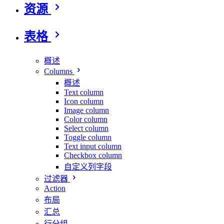
资源
表格
概述
Columns
概述
Text column
Icon column
Image column
Color column
Select column
Toggle column
Text input column
Checkbox column
自定义列字段
过滤器
Action
布局
汇总
行分组