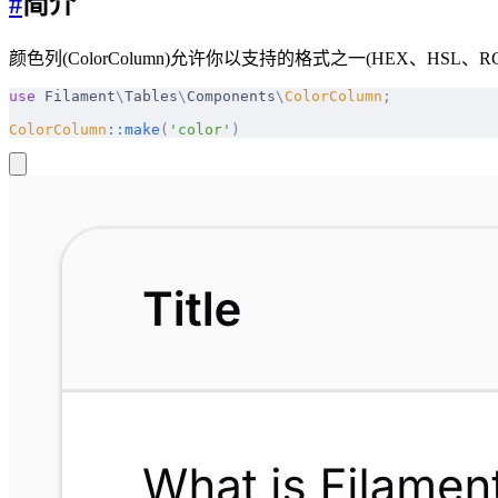
#
简介
颜色列(ColorColumn)允许你以支持的格式之一(HEX、HSL
use
 Filament
\
Tables
\
Components
\
ColorColumn
;
ColorColumn
::
make
(
'color'
)