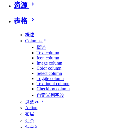
资源
表格
概述
Columns
概述
Text column
Icon column
Image column
Color column
Select column
Toggle column
Text input column
Checkbox column
自定义列字段
过滤器
Action
布局
汇总
行分组