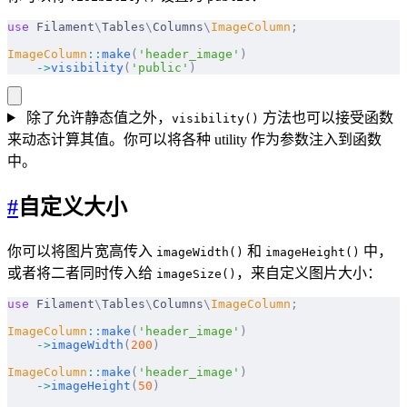
use
 Filament
\
Tables
\
Columns
\
ImageColumn
;
ImageColumn
::
make
(
'header_image'
)
    ->
visibility
(
'public'
)
除了允许静态值之外，
方法也可以接受函数
visibility()
来动态计算其值。你可以将各种 utility 作为参数注入到函数
中。
#
自定义大小
你可以将图片宽高传入
和
中，
imageWidth()
imageHeight()
或者将二者同时传入给
，来自定义图片大小：
imageSize()
use
 Filament
\
Tables
\
Columns
\
ImageColumn
;
ImageColumn
::
make
(
'header_image'
)
    ->
imageWidth
(
200
)
ImageColumn
::
make
(
'header_image'
)
    ->
imageHeight
(
50
)