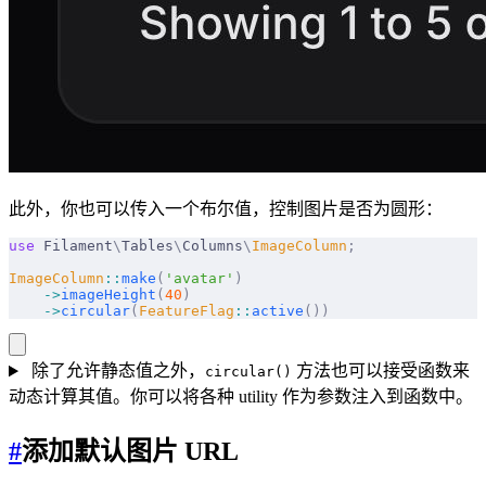
此外，你也可以传入一个布尔值，控制图片是否为圆形：
use
 Filament
\
Tables
\
Columns
\
ImageColumn
;
ImageColumn
::
make
(
'avatar'
)
    ->
imageHeight
(
40
)
    ->
circular
(
FeatureFlag
::
active
())
除了允许静态值之外，
方法也可以接受函数来
circular()
动态计算其值。你可以将各种 utility 作为参数注入到函数中。
#
添加默认图片 URL