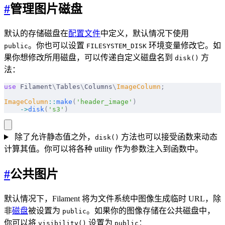
#
管理图片磁盘
默认的存储磁盘在
配置文件
中定义，默认情况下使用
。你也可以设置
环境变量修改它。如
public
FILESYSTEM_DISK
果你想修改所用磁盘，可以传递自定义磁盘名到
方
disk()
法：
use
 Filament
\
Tables
\
Columns
\
ImageColumn
;
ImageColumn
::
make
(
'header_image'
)
    ->
disk
(
's3'
)
除了允许静态值之外，
方法也可以接受函数来动态
disk()
计算其值。你可以将各种 utility 作为参数注入到函数中。
#
公共图片
默认情况下，Filament 将为文件系统中图像生成临时 URL，除
非
磁盘
被设置为
。如果你的图像存储在公共磁盘中，
public
你可以将
设置为
：
visibility()
public