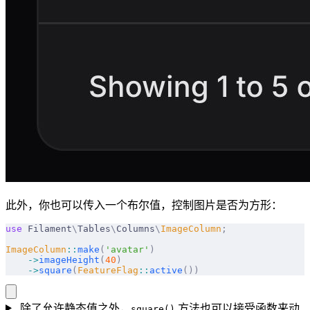
此外，你也可以传入一个布尔值，控制图片是否为方形：
use
 Filament
\
Tables
\
Columns
\
ImageColumn
;
ImageColumn
::
make
(
'avatar'
)
    ->
imageHeight
(
40
)
    ->
square
(
FeatureFlag
::
active
())
除了允许静态值之外，
方法也可以接受函数来动
square()