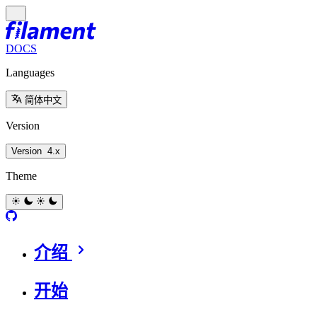
DOCS
Languages
简体中文
Version
Version
4.x
Theme
介绍
开始