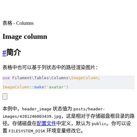
表格
-
Columns
Image column
#
简介
表格中也可以基于列状态中的路径渲染图片：
use
 Filament
\
Tables
\
Columns
\
ImageColumn
;
ImageColumn
::
make
(
'avatar'
)
本例中，
状态值为
header_image
posts/header-
，这是相对于存储磁盘根目录的路
images/4281246003439.jpg
径。存储磁盘在
配置文件
中定义，默认为
。你可以设
public
置
环境变量修改它。
FILESYSTEM_DISK