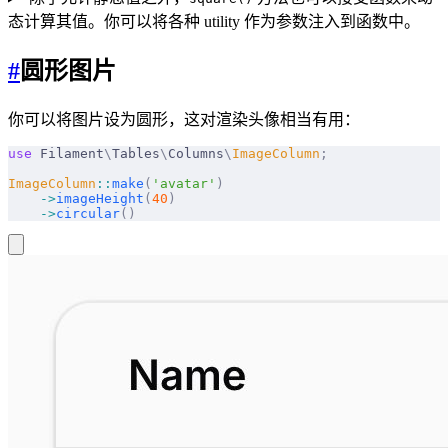
态计算其值。你可以将各种 utility 作为参数注入到函数中。
#
圆形图片
你可以将图片设为圆形，这对渲染头像相当有用：
use
 Filament
\
Tables
\
Columns
\
ImageColumn
;
ImageColumn
::
make
(
'avatar'
)
    ->
imageHeight
(
40
)
    ->
circular
()