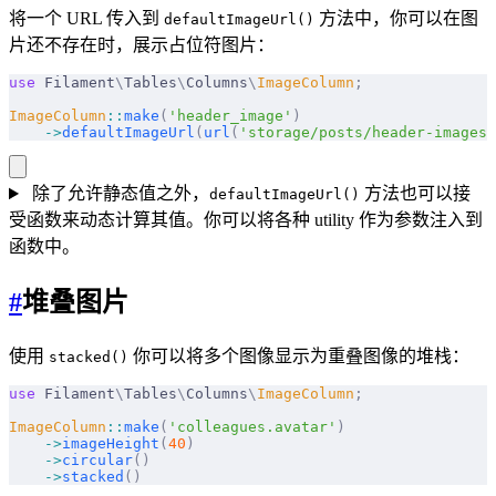
将一个 URL 传入到
方法中，你可以在图
defaultImageUrl()
片还不存在时，展示占位符图片：
use
 Filament
\
Tables
\
Columns
\
ImageColumn
;
ImageColumn
::
make
(
'header_image'
)
    ->
defaultImageUrl
(
url
(
'storage/posts/header-images/
除了允许静态值之外，
方法也可以接
defaultImageUrl()
受函数来动态计算其值。你可以将各种 utility 作为参数注入到
函数中。
#
堆叠图片
使用
你可以将多个图像显示为重叠图像的堆栈：
stacked()
use
 Filament
\
Tables
\
Columns
\
ImageColumn
;
ImageColumn
::
make
(
'colleagues.avatar'
)
    ->
imageHeight
(
40
)
    ->
circular
()
    ->
stacked
()