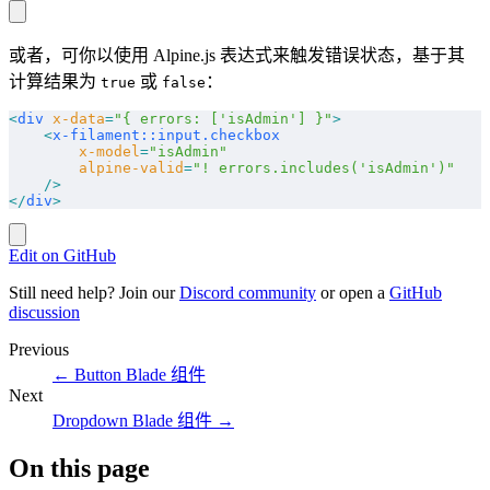
或者，可你以使用 Alpine.js 表达式来触发错误状态，基于其
计算结果为
或
：
true
false
<
div
 x-data
=
"{ errors: ['isAdmin'] }"
>
    <
x-filament::input.checkbox
        x-model
=
"isAdmin"
        alpine-valid
=
"! errors.includes('isAdmin')"
    />
</
div
>
Edit on GitHub
Still need help? Join our
Discord community
or open a
GitHub
discussion
Previous
←
Button Blade 组件
Next
Dropdown Blade 组件
→
On this page