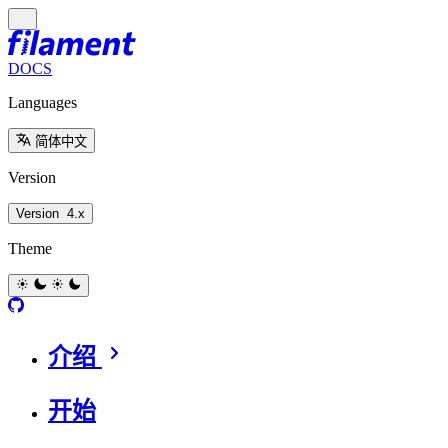
DOCS
Languages
简体中文
Version
Version
4.x
Theme
介绍
开始