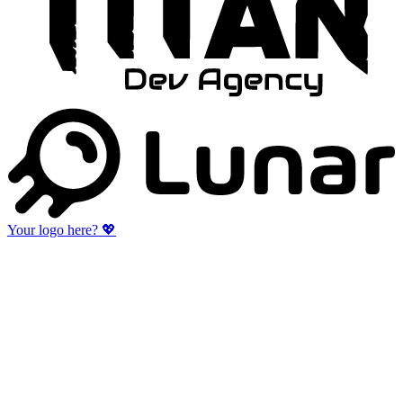
Your logo here?
💖