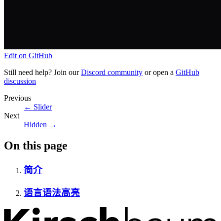
Edit on GitHub
Still need help? Join our
Discord community
or open a
GitHub
discussion
Previous
←
Slider
Next
Hidden
→
On this page
简介
语言语法高亮