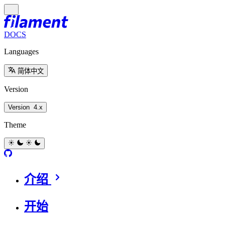
DOCS
Languages
简体中文
Version
Version
4.x
Theme
介绍
开始