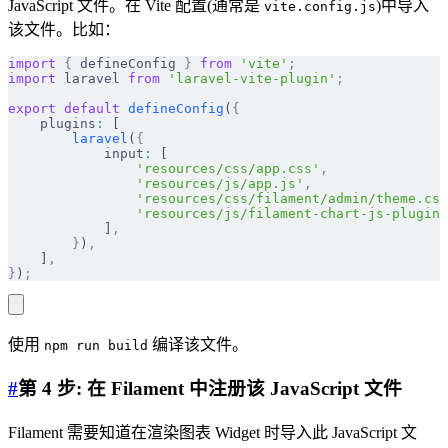
JavaScript 文件。在 Vite 配置(通常是
)中导入
vite.config.js
该文件。比如：
import
 {
 defineConfig 
}
 from
 'vite'
;
import
 laravel 
from
 'laravel-vite-plugin'
;
export
 default
 defineConfig
(
{
    plugins
:
 [
        laravel
(
{
            input
:
 [
                'resources/css/app.css'
,
                'resources/js/app.js'
,
                'resources/css/filament/admin/theme.css
                'resources/js/filament-chart-js-plugins
            ]
,
        }
)
,
    ]
,
}
)
;
使用
编译该文件。
npm run build
#
第 4 步: 在 Filament 中注册该 JavaScript 文件
Filament 需要知道在渲染图表 Widget 时导入此 JavaScript 文