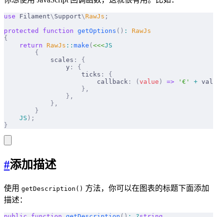
use
 Filament
\
Support
\
RawJs
;
protected
 function
 getOptions
()
:
 RawJs
{
    return
 RawJs
::
make
(
<<<
JS
        {
            scales
:
 {
                y
:
 {
                    ticks
:
 {
                        callback
:
 (
value
)
 =>
 '€'
 +
 valu
                    },
                },
            },
        }
    JS
);
}
#
添加描述
使用
方法，你可以在图表的标题下面添加
getDescription()
描述：
public
 function
 getDescription
()
:
 ?
string