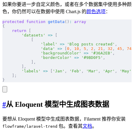
如果你要进一步自定义颜色，或者在多个数据集中使用多种颜
色，你仍然可以在数据中使用 Chart.js 的
颜色选项
：
protected
 function
 getData
()
:
 array
{
    return
 [
        'datasets'
 =>
 [
            [
                'label'
 =>
 'Blog posts created'
,
                'data'
 =>
 [
0
,
 10
,
 5
,
 2
,
 21
,
 32
,
 45
,
 74
,
                'backgroundColor'
 =>
 '#36A2EB'
,
                'borderColor'
 =>
 '#9BD0F5'
,
            ],
        ],
        'labels'
 =>
 [
'Jan'
,
 'Feb'
,
 'Mar'
,
 'Apr'
,
 'May'
,
    ];
}
#
从 Eloquent 模型中生成图表数据
要想从 Eloquent 模型中生成图表数据，Filament 推荐你安装
包。查看其
文档
。
flowframe/laravel-trend