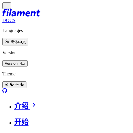
DOCS
Languages
简体中文
Version
Version
4.x
Theme
介绍
开始