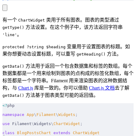
有一个
类用于所有图表。图表的类型通过
ChartWidget
方法设置。在这个例子中，该方法返回字符串
getType()
。
'line'
变量用于设置图表的标题。如
protected ?string $heading
果你想要动态设置标题，可以重写
方法。
getHeading()
方法用于返回一个包含数据集和标签的数组。每个
getData()
数据集都是一个用来绘制到图表的点构成的标签化数组，每个
标签都是一个字符串。Filament 用来渲染图表的这种数据结
构，与
Chart.js
库是一致的。你可以借助
Chart.js 文档
去了解
方法基于图表类型可能的返回值。
getData()
<?
php
namespace
 App
\
Filament
\
Widgets
;
use
 Filament
\
Widgets
\
ChartWidget
;
class
 BlogPostsChart
 extends
 ChartWidget