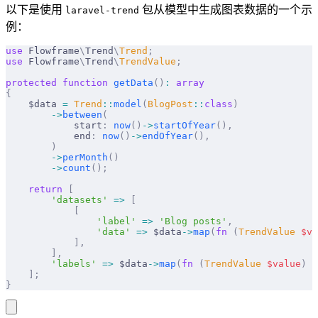
以下是使用
包从模型中生成图表数据的一个示
laravel-trend
例：
use
 Flowframe
\
Trend
\
Trend
;
use
 Flowframe
\
Trend
\
TrendValue
;
protected
 function
 getData
()
:
 array
{
    $data 
=
 Trend
::
model
(
BlogPost
::
class
)
        ->
between
(
            start
:
 now
()
->
startOfYear
(),
            end
:
 now
()
->
endOfYear
(),
        )
        ->
perMonth
()
        ->
count
();
    return
 [
        'datasets'
 =>
 [
            [
                'label'
 =>
 'Blog posts'
,
                'data'
 =>
 $data
->
map
(
fn
 (
TrendValue
 $
va
            ],
        ],
        'labels'
 =>
 $data
->
map
(
fn
 (
TrendValue
 $
value
)
 =
    ];
}