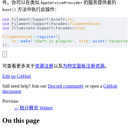
件。你可以在类似
的服务提供者的
AppServiceProvider
方法中执行此操作：
boot()
use
 Filament
\
Support
\
Assets
\
Js
;
use
 Filament
\
Support
\
Facades
\
FilamentAsset
;
use
 Illuminate
\
Support
\
Facades
\
Vite
;
FilamentAsset
::
register
([
    Js
::
make
(
'chart-js-plugins'
,
 Vite
::
asset
(
'resources
]);
可查看更多关于
资源注册
以及
为特定面板注册资源
。
Edit on GitHub
Still need help? Join our
Discord community
or open a
GitHub
discussion
Previous
←
统计概览 Widget
On this page