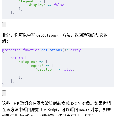
        'legend'
 =>
 [
            'display'
 =>
 false
,
        ],
    ],
];
此外，你可以重写
方法，返回选项的动态数
getOptions()
组：
protected
 function
 getOptions
()
:
 array
{
    return
 [
        'plugins'
 =>
 [
            'legend'
 =>
 [
                'display'
 =>
 false
,
            ],
        ],
    ];
}
这些 PHP 数组会在图表渲染时转换成 JSON 对象。如果你想
在该方法中返回原始 JavaScript，可以返回
对象。如果
RawJs
你想使用 JavaScript 回调函数，这就很有用。比如：