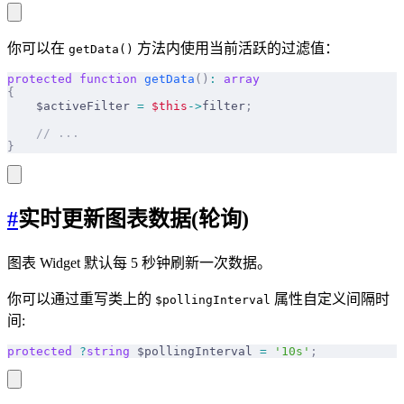
你可以在
方法内使用当前活跃的过滤值：
getData()
protected
 function
 getData
()
:
 array
{
    $activeFilter 
=
 $this
->
filter
;
    // ...
}
#
实时更新图表数据(轮询)
图表 Widget 默认每 5 秒钟刷新一次数据。
你可以通过重写类上的
属性自定义间隔时
$pollingInterval
间:
protected
 ?
string
 $pollingInterval 
=
 '10s'
;