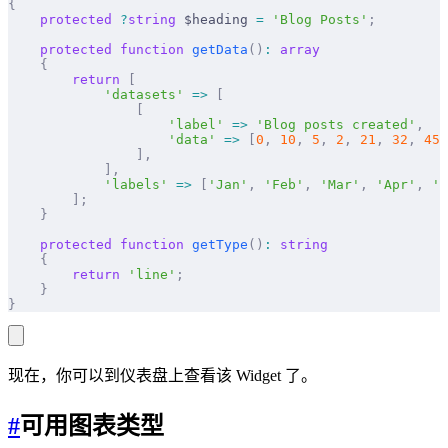
{
    protected
 ?
string
 $heading 
=
 'Blog Posts'
;
    protected
 function
 getData
()
:
 array
    {
        return
 [
            'datasets'
 =>
 [
                [
                    'label'
 =>
 'Blog posts created'
,
                    'data'
 =>
 [
0
,
 10
,
 5
,
 2
,
 21
,
 32
,
 45
,
                ],
            ],
            'labels'
 =>
 [
'Jan'
,
 'Feb'
,
 'Mar'
,
 'Apr'
,
 'M
        ];
    }
    protected
 function
 getType
()
:
 string
    {
        return
 'line'
;
    }
}
现在，你可以到仪表盘上查看该 Widget 了。
#
可用图表类型